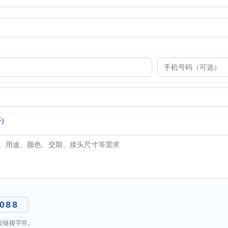
开）
址链接字符。