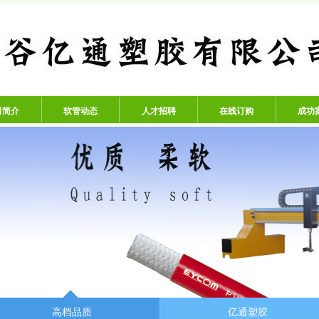
公司 - 专业生产高压氧气管、
司简介
软管动态
人才招聘
在线订购
成功
高档品质
亿通塑胶