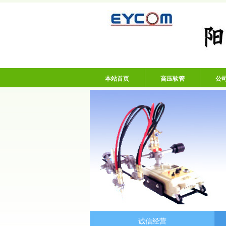
阳谷亿通塑胶有限
本站首页
高压软管
公
诚信经营