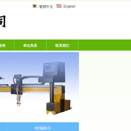
乙炔管、风炮软管、洗车机专用软
English
繁體中文
案例
单位风采
联系我们
精编耐压