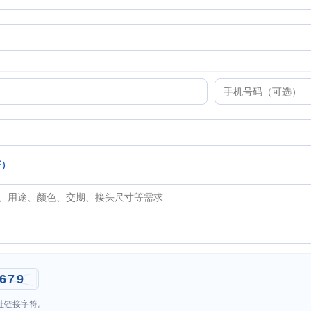
开）
址链接字符。