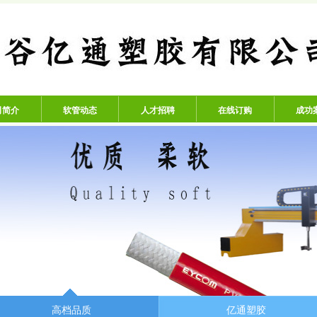
公司 - 专业生产高压氧气管、
司简介
软管动态
人才招聘
在线订购
成功
高档品质
亿通塑胶