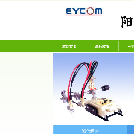
阳谷亿通塑胶有限
本站首页
高压软管
公
诚信经营