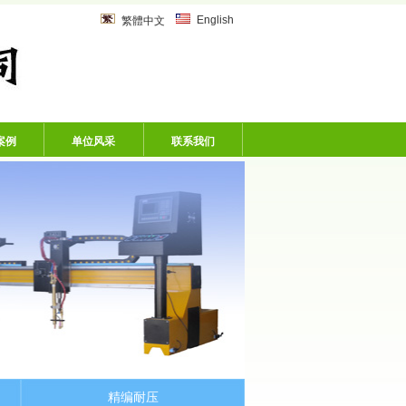
乙炔管、风炮软管、洗车机专用软
English
繁體中文
案例
单位风采
联系我们
精编耐压