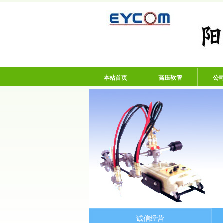
阳谷亿通塑胶有限
本站首页
高压软管
公
诚信经营