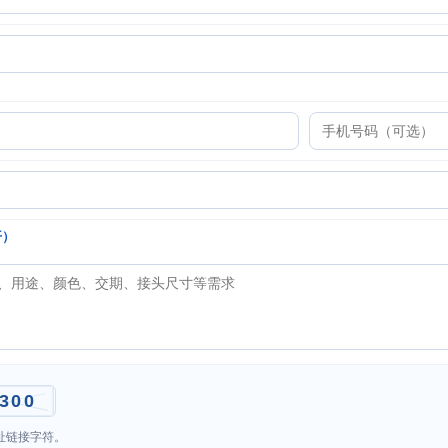
开）
址链接字符。