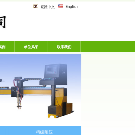
乙炔管、风炮软管、洗车机专用软
English
繁體中文
案例
单位风采
联系我们
精编耐压