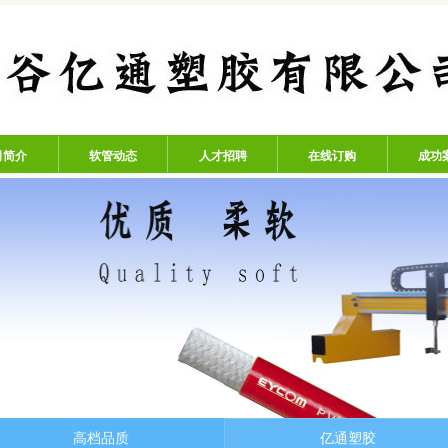
公司 - 专业生产高压氧气管、
司简介
软管动态
人才招聘
在线订购
成功
高档品质
亿通塑胶