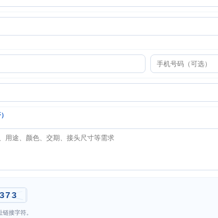
开）
址链接字符。