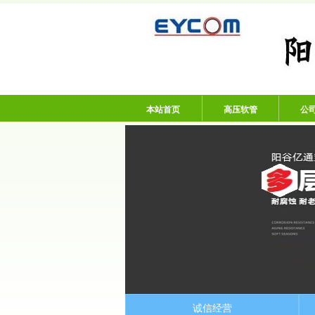
阳谷亿通塑胶有限
本站首页
高压软管
公
诚信经营