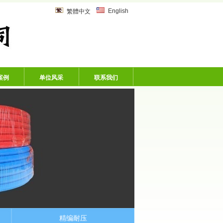
乙炔管、风炮软管、洗车机专用软
English
繁體中文
案例
单位风采
联系我们
精编耐压