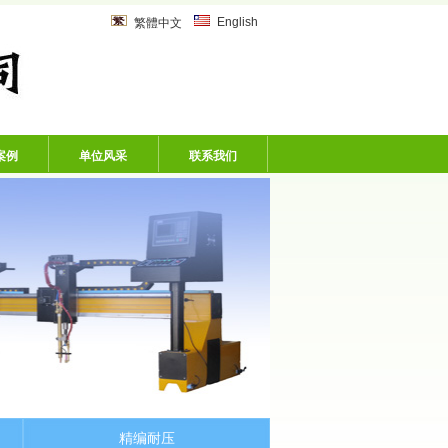
乙炔管、风炮软管、洗车机专用软
English
繁體中文
案例
单位风采
联系我们
精编耐压