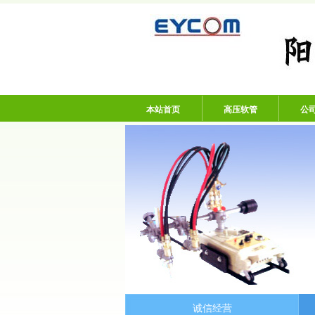
阳谷亿通塑胶有限
本站首页
高压软管
公
诚信经营