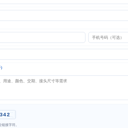
开）
址链接字符。