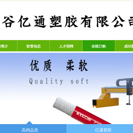
公司 - 专业生产高压氧气管、
司简介
软管动态
人才招聘
在线订购
成功
高档品质
亿通塑胶