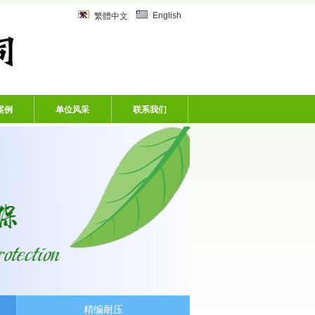
乙炔管、风炮软管、洗车机专用软
English
繁體中文
案例
单位风采
联系我们
精编耐压