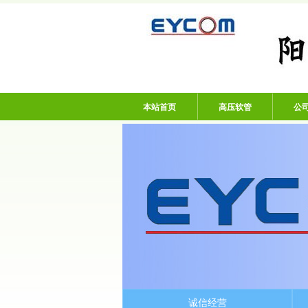
阳谷亿通塑胶有限
本站首页
高压软管
公
诚信经营