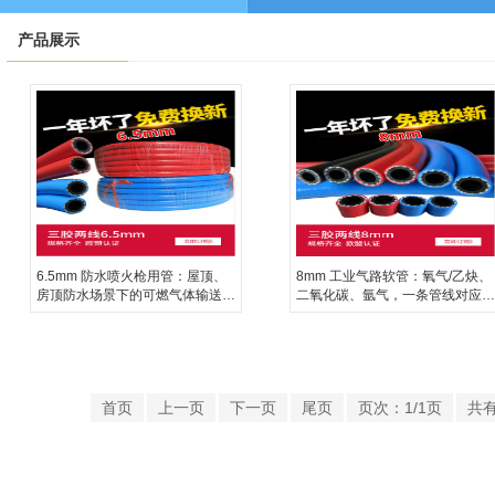
产品展示
6.5mm 防水喷火枪用管：屋顶、
8mm 工业气路软管：氧气/乙炔、
房顶防水场景下的可燃气体输送方
二氧化碳、氩气，一条管线对应一
案
类工况
首页
上一页
下一页
尾页
页次：1/1页
共有