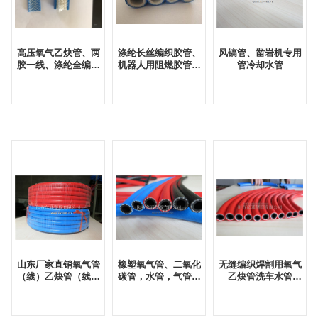
高压氧气乙炔管、两
涤纶长丝编织胶管、
风镐管、凿岩机专用
胶一线、涤纶全编织
机器人用阻燃胶管、
管冷却水管
8mm高压气体软管
全自动洗车机配套软
管13mm
山东厂家直销氧气管
橡塑氧气管、二氧化
无缝编织焊割用氧气
（线）乙炔管（线）
碳管，水管，气管，
乙炔管洗车水管
二氧化碳管
高压
8mm高压编织软管