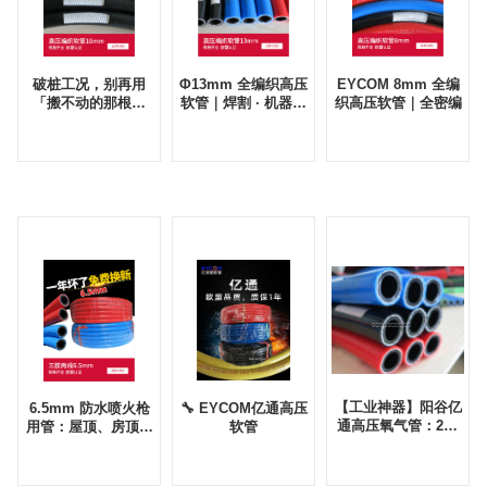
破桩工况，别再用
Φ13mm 全编织高压
EYCOM 8mm 全编
「搬不动的那根」
软管｜焊割 · 机器人
织高压软管｜全密编
EYCOM轻便高压软
· 自动线｜阳谷亿通
管
EYCOM
【工业神器】阳谷亿
6.5mm 防水喷火枪
🔧 EYCOM亿通高压
通高压氧气管：200
用管：屋顶、房顶防
软管
公斤爆破压力，为你
水场景下的可燃气体
的设备保驾护航
输送方案