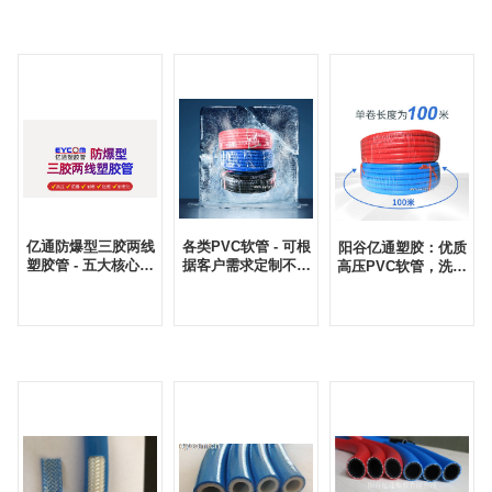
亿通防爆型三胶两线
各类PVC软管 - 可根
阳谷亿通塑胶：优质
塑胶管 - 五大核心优
据客户需求定制不同
高压PVC软管，洗车
势
规格和性能的产品
机水管，出口全球的
品质之选