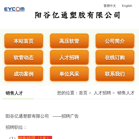
繁體中文
English
阳谷亿通塑胶有限公司 - 专业生
本站首页
高压软管
公司简介
软管动态
人才招聘
在线订购
成功案例
单位风采
联系我们
您的位置：
首页
>
人才招聘
>
销售人才
销售人才
阳谷亿通塑胶
有限公司
——招聘广告
招聘职位：
（1）
销售经
理（1名）