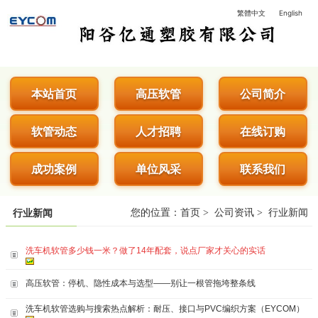
繁體中文
English
阳谷亿通塑胶有限公司 - 专业生
本站首页
高压软管
公司简介
软管动态
人才招聘
在线订购
成功案例
单位风采
联系我们
您的位置：
首页
>
公司资讯
>
行业新闻
行业新闻
洗车机软管多少钱一米？做了14年配套，说点厂家才关心的实话
高压软管：停机、隐性成本与选型——别让一根管拖垮整条线
洗车机软管选购与搜索热点解析：耐压、接口与PVC编织方案（EYCOM）