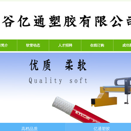
公司 - 专业生产高压氧气管、
司简介
软管动态
人才招聘
在线订购
成功
高档品质
亿通塑胶