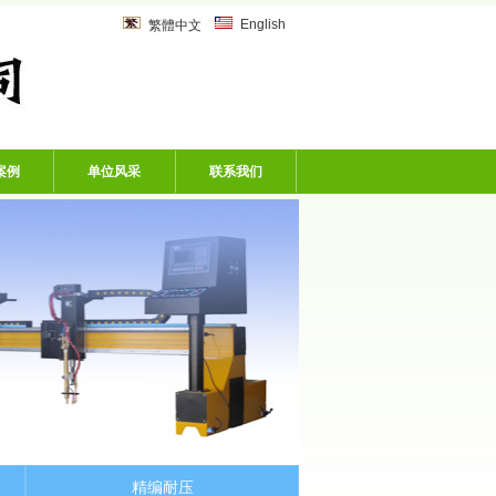
乙炔管、风炮软管、洗车机专用软
English
繁體中文
案例
单位风采
联系我们
精编耐压