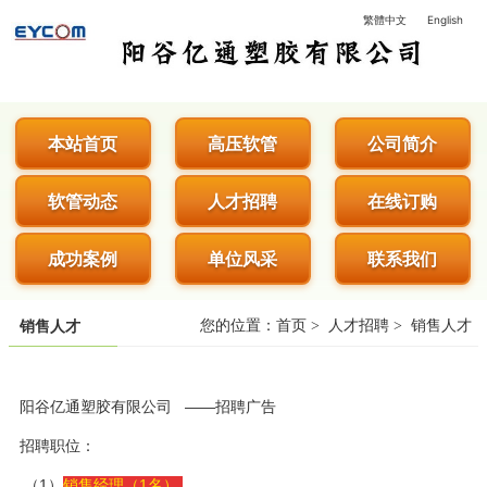
繁體中文
English
阳谷亿通塑胶有限公司 - 专业生
本站首页
高压软管
公司简介
软管动态
人才招聘
在线订购
成功案例
单位风采
联系我们
您的位置：
首页
>
人才招聘
>
销售人才
销售人才
阳谷亿通塑胶
有限公司
——招聘广告
招聘职位：
（1）
销售经
理（1名）