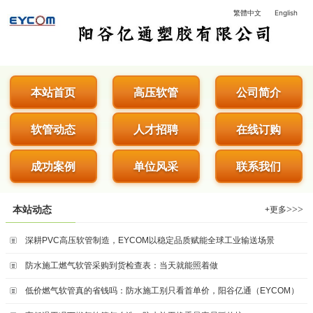
繁體中文
English
阳谷亿通塑胶有限公司 - 专业生
本站首页
高压软管
公司简介
软管动态
人才招聘
在线订购
成功案例
单位风采
联系我们
>>>
本站动态
+更多
深耕PVC高压软管制造，EYCOM以稳定品质赋能全球工业输送场景
防水施工燃气软管采购到货检查表：当天就能照着做
低价燃气软管真的省钱吗：防水施工别只看首单价，阳谷亿通（EYCOM）