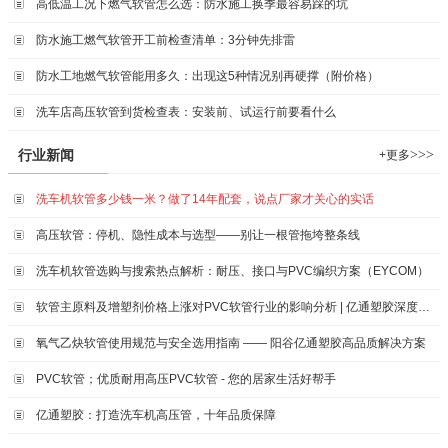
高低温工况下燃气软管怎么选：防水施工换季最容易踩的坑
防水施工燃气软管开工前检查清单：3分钟先排雷
防水工地燃气软管能用多久：出现这5种情况别再硬撑（附价格）
洗车店高压软管到货检查表：安装前、试运行前要看什么
>>>
行业新闻
+更多
洗车机软管多少钱一米？做了14年配套，说点厂家才关心的实话
高压软管：停机、隐性成本与选型——别让一根管拖垮整条线
洗车机软管选购与搜索热点解析：耐压、接口与PVC编织方案（EYCOM）
软管主原料及增塑剂价格上涨对PVC软管行业的影响分析 | 亿通塑胶深度解读
氧气乙炔软管使用规范与安全选用指南 —— 阳谷亿通塑胶高品质解决方案
PVC软管；优质耐用高压PVC软管 - 您的居家生活好帮手
亿通塑胶：打造洗车机高压管，十年品质保障