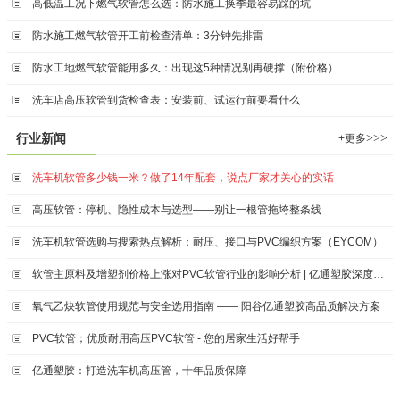
高低温工况下燃气软管怎么选：防水施工换季最容易踩的坑
防水施工燃气软管开工前检查清单：3分钟先排雷
防水工地燃气软管能用多久：出现这5种情况别再硬撑（附价格）
洗车店高压软管到货检查表：安装前、试运行前要看什么
>>>
行业新闻
+更多
洗车机软管多少钱一米？做了14年配套，说点厂家才关心的实话
高压软管：停机、隐性成本与选型——别让一根管拖垮整条线
洗车机软管选购与搜索热点解析：耐压、接口与PVC编织方案（EYCOM）
软管主原料及增塑剂价格上涨对PVC软管行业的影响分析 | 亿通塑胶深度解读
氧气乙炔软管使用规范与安全选用指南 —— 阳谷亿通塑胶高品质解决方案
PVC软管；优质耐用高压PVC软管 - 您的居家生活好帮手
亿通塑胶：打造洗车机高压管，十年品质保障