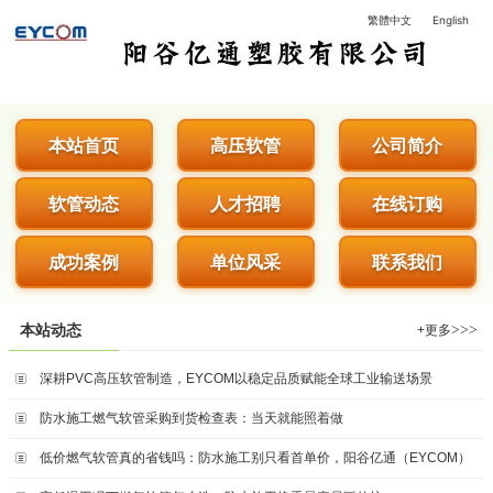
繁體中文
English
阳谷亿通塑胶有限公司 - 专业生
本站首页
高压软管
公司简介
软管动态
人才招聘
在线订购
成功案例
单位风采
联系我们
>>>
本站动态
+更多
深耕PVC高压软管制造，EYCOM以稳定品质赋能全球工业输送场景
防水施工燃气软管采购到货检查表：当天就能照着做
低价燃气软管真的省钱吗：防水施工别只看首单价，阳谷亿通（EYCOM）