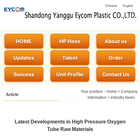
Chinese
English
HOME
HP Hose
About us
Updates
Talent
Order
Success
Unit Profile
Contact Us
Your position：
Home
>
Company
Article
information
>
Industry News
Latest Developments in High Pressure Oxygen
Tube Raw Materials