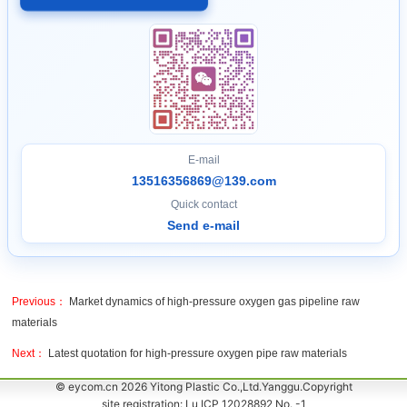
E-mail
13516356869@139.com
Quick contact
Send e-mail
Previous：
Market dynamics of high-pressure oxygen gas pipeline raw
materials
Next：
Latest quotation for high-pressure oxygen pipe raw materials
© eycom.cn 2026 Yitong Plastic Co.,Ltd.Yanggu.Copyright
site registration: Lu ICP 12028892 No. -1