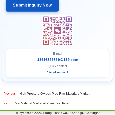
Submit Inquiry Now
E-mail
13516356869@139.com
Quick contact
Send e-mail
Previous：
High Pressure Oxygen Pipe Raw Materials Market
Next：
Raw Material Market of Pneumatic Pipe
© eycom.cn 2026 Yitong Plastic Co.,Ltd.Yanggu.Copyright