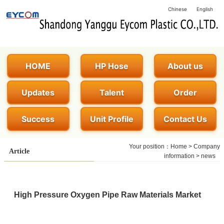
Chinese
English
HOME
HP Hose
About us
Updates
Talent
Order
Success
Unit Profile
Contact Us
Your position：
Home
>
Company
Article
information
>
news
High Pressure Oxygen Pipe Raw Materials Market