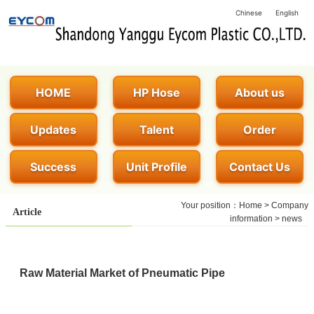
Chinese
English
HOME
HP Hose
About us
Updates
Talent
Order
Success
Unit Profile
Contact Us
Your position：
Home
>
Company
Article
information
>
news
Raw Material Market of Pneumatic Pipe