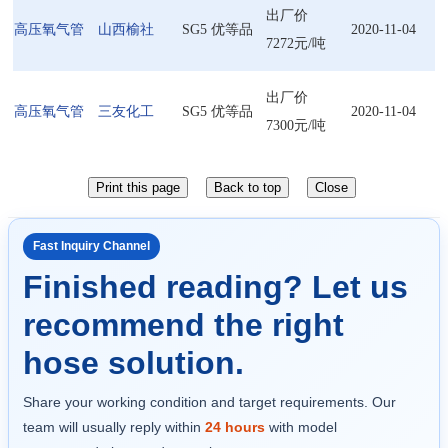
出厂价
高压氧气管
山西榆社
SG5 优等品
2020-11-04
7272元/吨
出厂价
高压氧气管
三友化工
SG5 优等品
2020-11-04
7300元/吨
Fast Inquiry Channel
Finished reading? Let us
recommend the right
hose solution.
Share your working condition and target requirements. Our
team will usually reply within
24 hours
with model