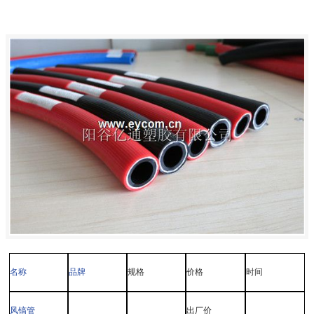
名称
品牌
规格
价格
时间
风镐管
出厂价