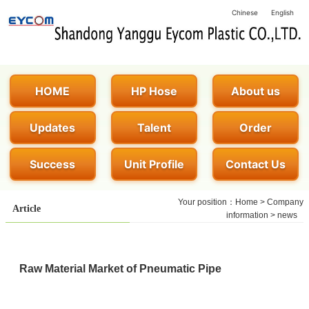
Chinese
English
HOME
HP Hose
About us
Updates
Talent
Order
Success
Unit Profile
Contact Us
Your position：
Home
>
Company
Article
information
>
news
Raw Material Market of Pneumatic Pipe