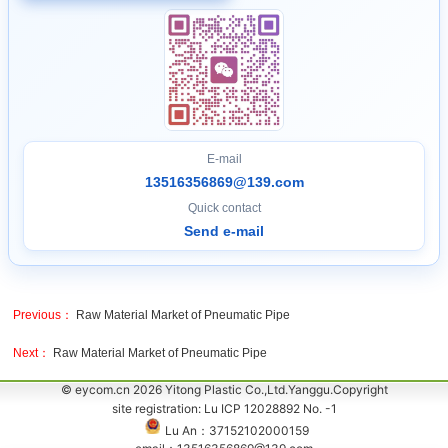
E-mail
13516356869@139.com
Quick contact
Send e-mail
Previous：
Raw Material Market of Pneumatic Pipe
Next：
Raw Material Market of Pneumatic Pipe
© eycom.cn 2026 Yitong Plastic Co.,Ltd.Yanggu.Copyright
site registration: Lu ICP 12028892 No. -1
Lu An：37152102000159