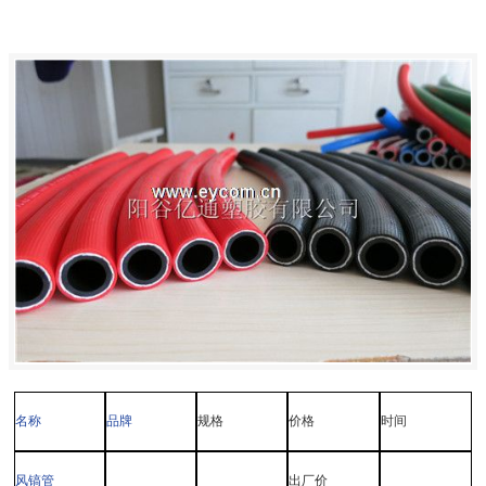
名称
品牌
规格
价格
时间
风镐管
出厂价