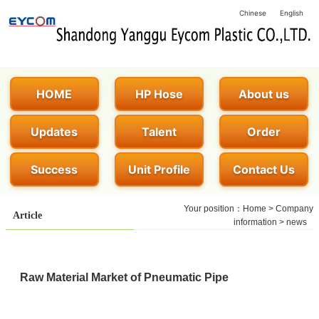
Chinese
English
HOME
HP Hose
About us
Updates
Talent
Order
Success
Unit Profile
Contact Us
Your position：
Home
>
Company
Article
information
>
news
Raw Material Market of Pneumatic Pipe