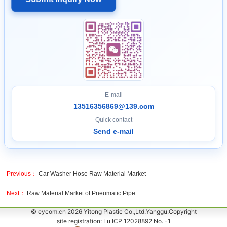
E-mail
13516356869@139.com
Quick contact
Send e-mail
Previous：
Car Washer Hose Raw Material Market
Next：
Raw Material Market of Pneumatic Pipe
© eycom.cn 2026 Yitong Plastic Co.,Ltd.Yanggu.Copyright
site registration: Lu ICP 12028892 No. -1