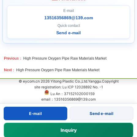
E-mail
13516356869@139.com
Quick contact
Send e-mail
Previous：
High Pressure Oxygen Pipe Raw Materials Market
Next：
High Pressure Oxygen Pipe Raw Materials Market
© eycom.cn 2026 Yitong Plastic Co.,Ltd.Yanggu.Copyright
site registration: Lu ICP 12028892 No. -1
Lu An：37152102000159
email：13516356869@139.com
E-mail
Send e-mail
Inquiry