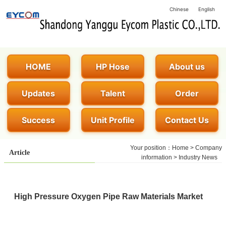
Chinese
English
HOME
HP Hose
About us
Updates
Talent
Order
Success
Unit Profile
Contact Us
Your position：
Home
>
Company
Article
information
>
Industry News
High Pressure Oxygen Pipe Raw Materials Market