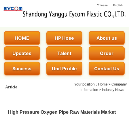
Chinese
English
HOME
HP Hose
About us
Updates
Talent
Order
Success
Unit Profile
Contact Us
Your position：
Home
>
Company
Article
information
>
Industry News
High Pressure Oxygen Pipe Raw Materials Market