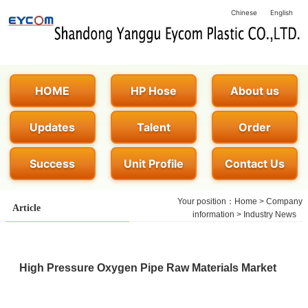
Chinese
English
HOME
HP Hose
About us
Updates
Talent
Order
Success
Unit Profile
Contact Us
Your position：
Home
>
Company
Article
information
>
Industry News
High Pressure Oxygen Pipe Raw Materials Market