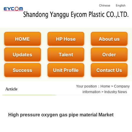
Chinese
English
HOME
HP Hose
About us
Updates
Talent
Order
Success
Unit Profile
Contact Us
Your position：
Home
>
Company
Article
information
>
Industry News
High pressure oxygen gas pipe material Market