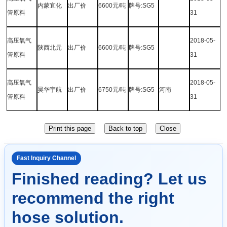
内蒙宜化
出厂价
6600
元
/
吨
牌号
:SG5
管原料
31
高压氧气
2018-05-
陕西北元
出厂价
6600
元
/
吨
牌号
:SG5
管原料
31
高压氧气
2018-05-
昊华宇航
出厂价
6750
元
/
吨
牌号
:SG5
河南
管原料
31
Fast Inquiry Channel
Finished reading? Let us
recommend the right
hose solution.