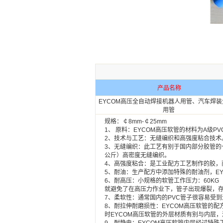
产品名称
EYCOM高压全自动焊接机器人用管、汽车焊装
用管
规格：￠8mm-￠25mm
1、 原料：EYCOM高压软管的材料为A级
2、技术与工艺：无缝编织和高强度粘合技术
3、无缝编织：此工艺有别于国内部分胶管的
公斤）高密度无缝编织。
4、高强度粘合：是工业配方工艺制作的胶
5、耐油：生产配方中添加特殊的耐油剂，E
6、耐高压：小规格的软管工作压力：60KG（6
就避免了在高压力作业下，管子出现爆裂，
7、柔软性：通常国内的PVC管子很容易受
8、耐拉伸耐磨损性：EYCOM高压软管的
时EYCOM高压软管的外层材质有别与内层