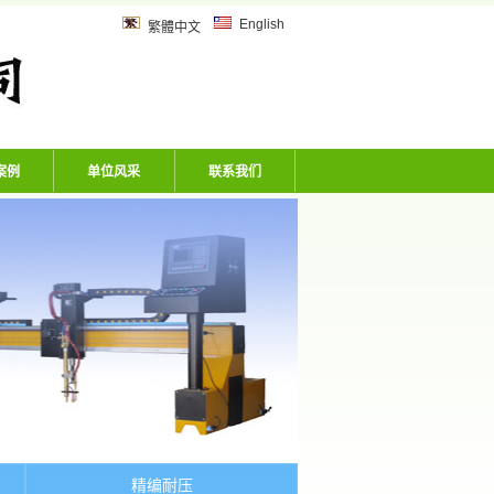
乙炔管、风炮软管、洗车机专用软
English
繁體中文
案例
单位风采
联系我们
精编耐压