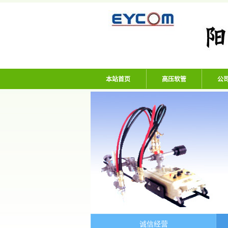
阳谷亿通塑胶有限
本站首页
高压软管
公
诚信经营