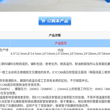
产品详情
产品型号
生产线
内径
6.5*12.5mm,8*14.5mm,10*16mm,13*20mm,16*24mm,19*28mm,25*34m
PVC原料辅料合制而成的，辅料包括：耐老化剂、耐高温剂、耐油耐腐蚀剂以及表面抗
。
一根工业丝和五根细线交叉缠绕的技术。EYCOM高压软管是五股线（每股线是三根
，而非普通胶水，跟国内高温合成工艺具有本质的区别，不可相提并论。
YCOM高压软管耐油性非常优秀。
MPA），爆破压力：200KG（20MPA）；13mm以上的软管工作压力：40KG（4M
存在安全隐患。
到温度影响变硬或者变软，而EYCOM高压软管经过保密配方的处理，不受环境温度的
配方决定管子比橡胶管和钢丝缠绕胶管轻便很多，管子重量小，拖拉使用时需要克服的
，添加了抗磨损原料，这样产生了双层保护，致使管子耐磨损性能优秀。