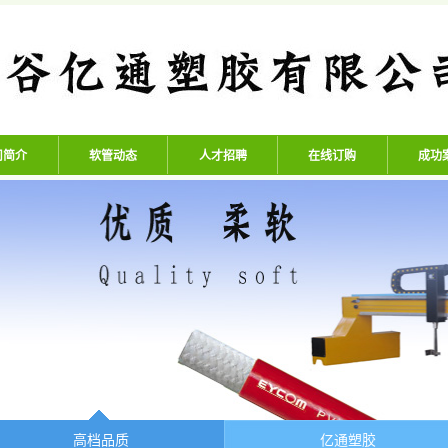
公司 - 专业生产高压氧气管、
司简介
软管动态
人才招聘
在线订购
成功
高档品质
亿通塑胶