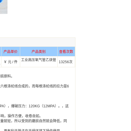
产品单价
产品类别
查看次数
工业高压氧气管乙炔管
￥ 元 / 件
13256次
m
磨损原料。
到六根涤纶线合成的，而每根涤纶线的拉力是6
PA），爆破压力：120KG（12MPA）。，这
影响，操作方便，收卷自如。
重量就轻，所以受到的磨损自然就会降低，同