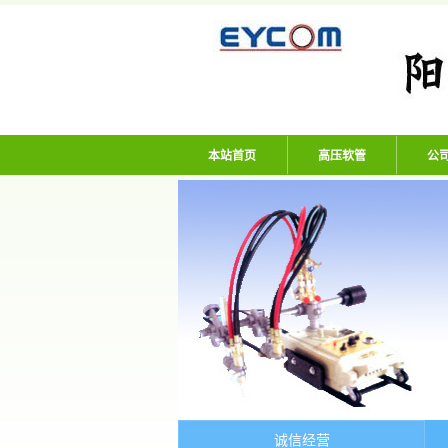
阳谷亿通塑胶有限
本站首页
高压软管
公
诚信经营