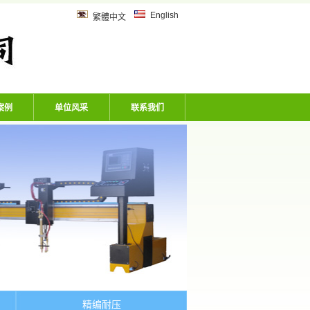
乙炔管、风炮软管、洗车机专用软
English
繁體中文
案例
单位风采
联系我们
精编耐压