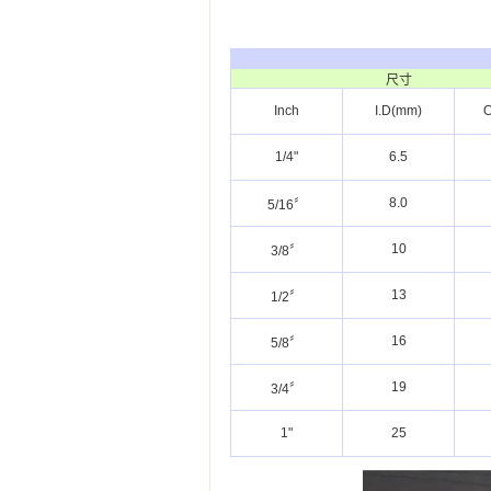
尺寸
Inch
I.D(mm)
O
1/4"
6.5
8.0
5/16〞
10
3/8〞
13
1/2〞
16
5/8〞
19
3/4〞
1"
25