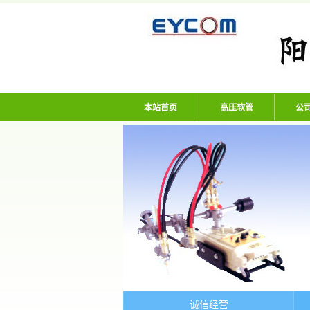
阳谷亿通塑胶有限
本站首页
高压软管
公
诚信经营