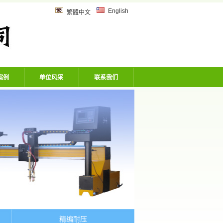
乙炔管、风炮软管、洗车机专用软
English
繁體中文
案例
单位风采
联系我们
精编耐压