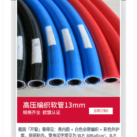
截面「开窗」看得见：
黑内胶 + 白色全密编织 + 彩色外护
套
，层层贴合。管身印字常见为
W.P. 60Kgf/cm²
、
B.P.