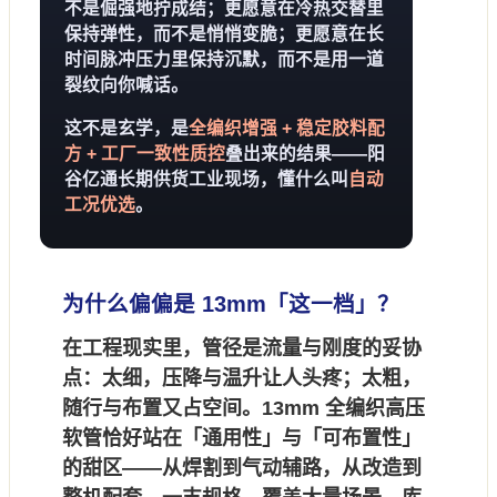
不是倔强地拧成结；更愿意在冷热交替里
保持弹性，而不是悄悄变脆；更愿意在长
时间脉冲压力里保持沉默，而不是用一道
裂纹向你喊话。
这不是玄学，是
全编织增强 + 稳定胶料配
方 + 工厂一致性质控
叠出来的结果——阳
谷亿通长期供货工业现场，懂什么叫
自动
工况优选
。
为什么偏偏是 13mm「这一档」？
在工程现实里，
管径是流量与刚度的妥协
点
：太细，压降与温升让人头疼；太粗，
随行与布置又占空间。
13mm 全编织高压
软管
恰好站在「通用性」与「可布置性」
的甜区——从焊割到气动辅路，从改造到