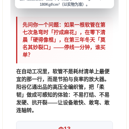
180Kgf/cm²
（以实物为准）。
先问你一个问题：如果一根软管在第
七次急弯时「拧成麻花」，在零下清
晨「硬得像棍」，在第三年冬天「莫
名其妙裂口」——停线一分钟，谁买
单？
在
自动工况
里，软管不是耗材清单上最便
宜的那一行，而是
节拍与良率
的放大器。
阳谷亿通出品的高压全编织管，把「柔
韧」做成可感知的体验：
不易打结、不易
发硬、抗开裂
——让设备敢快、敢弯、敢
连轴转。
Φ13