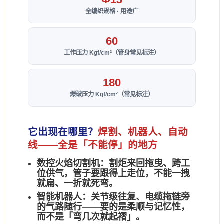
全编织规格 · 用途广
60
工作压力 Kgf/cm²（管身常见标注）
180
爆破压力 Kgf/cm²（常见标注）
它出现在哪里？
焊割、机器人、自动
线——全是「不能停」的地方
数控火焰切割机：
割炬来回拖曳、跨工
位供气，管子要
跟得上走位
，不能一拽
就扁、一折就死弯。
智能机器人：
关节级往复、电缆拖链旁
的气路随行——要的是
柔顺与记忆性
，
而不是「弯几次就起褶」。