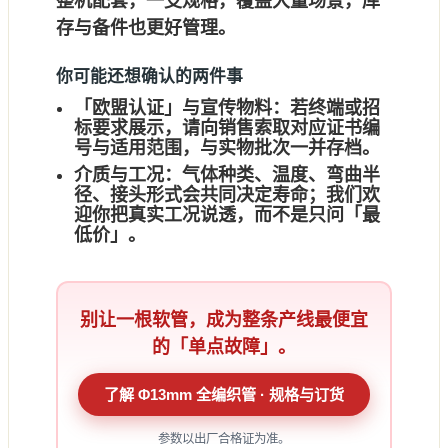
整机配套，
一支规格，覆盖大量场景
，库
存与备件也更好管理。
你可能还想确认的两件事
「欧盟认证」与宣传物料：
若终端或招
标要求展示，请向销售索取
对应证书编
号与适用范围
，与实物批次一并存档。
介质与工况：
气体种类、温度、弯曲半
径、接头形式会共同决定寿命；我们欢
迎你把
真实工况
说透，而不是只问「最
低价」。
别让一根软管，成为整条产线最便宜
的「单点故障」。
了解 Φ13mm 全编织管 · 规格与订货
参数以出厂合格证为准。