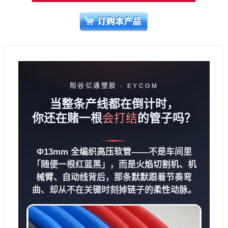
阳谷亿通塑胶 · EYCOM
当整条产线都在倒计时，
你还在赌一根
会打结
的管子吗？
Φ13mm 全编织高压软管
——不是车间里
「随便一根红蓝黑」，而是
火焰切割机、机
械臂、自动线
背后，那条默默跟着节奏弯
曲、却从不在关键时刻掉链子的
柔性动脉
。