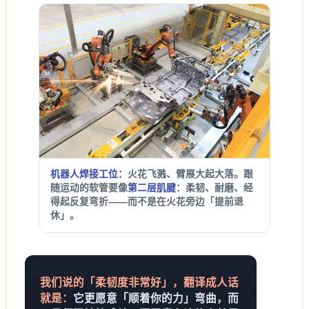
机器人焊接工位：
火花飞溅、臂展大起大落。跟
随运动的软管要像
第二层肌腱
：柔韧、耐磨、经
得起反复弯折——而不是在火花旁边「提前退
休」。
我们说的「柔韧度非常好」，翻译成人话
就是：
它更愿意「顺着你的力」弯曲，而