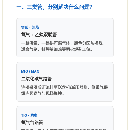
一、三类管，分别解决什么问题？
切割 · 加热
氧气 + 乙炔双联管
一路供氧、一路供可燃气体，颜色分区防接反。
适合气割、钎焊前加热等明火焊割工位。
MIG / MAG
二氧化碳气路管
连接瓶阀或汇流排至送丝机/减压器侧，侧重气保
焊连续送气与现场拖拽。
TIG · 精密
氩气气路管