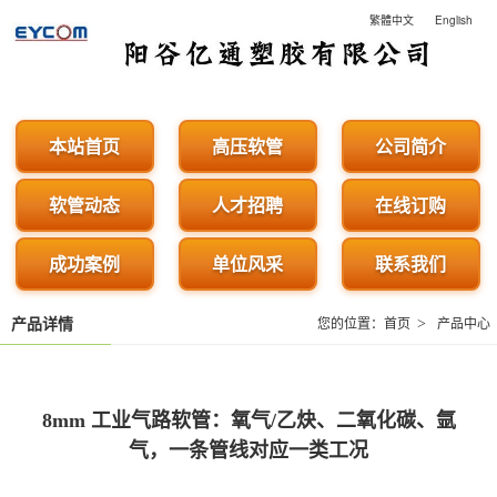
繁體中文
English
阳谷亿通塑胶有限公司 - 专
本站首页
高压软管
公司简介
软管动态
人才招聘
在线订购
成功案例
单位风采
联系我们
>
产品详情
您的位置：
首页
产品中心
8mm 工业气路软管：氧气/乙炔、二氧化碳、氩
气，一条管线对应一类工况