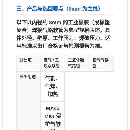
三、产品与选型要点（8mm 为主线）
以下以
内径约 8mm
的工业橡胶（或橡塑
复合）焊接气路软管为典型规格表述，具
体
外径、壁厚、工作压力、爆破压力、适
用标准
以出厂合格证与检测报告为准。
对比项
氧气 / 乙
二氧化碳
氩气气路
炔双联管
气路管
管
典型用途
气割、
气焊、
加热
MAG/
MIG 保
护气输