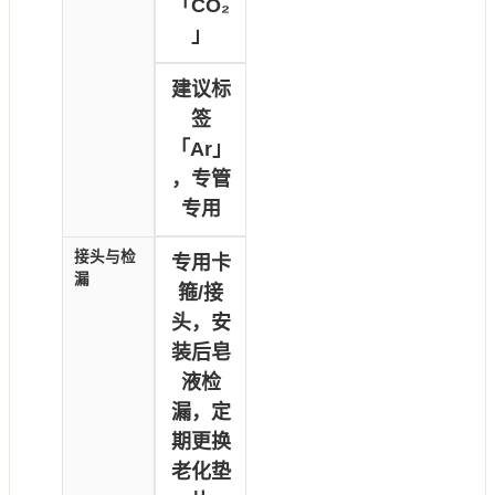
「CO₂
」
建议标
签
「Ar」
，专管
专用
接头与检
专用卡
漏
箍/接
头，安
装后皂
液检
漏，定
期更换
老化垫