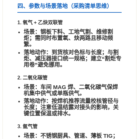
四、参数与场景落地（采购清单思维）
1. 氧气 + 乙炔双联管
场景：
钢板下料、工地气割、维修割
炬；需同时布置氧、炔两路且移动频
繁。
落地动作：
到货核对色标与长度；与割
炬、减压器接口统一规格；建立“割炬专
用卷”避免挪用。
2. 二氧化碳管
场景：
车间 MAG 焊、二氧化碳气保焊
机集中供气或单瓶供气。
落地动作：
按焊机推荐流量校核管径与
长度；注意低温结露对接头的影响，关
键位置保温或排水。
3. 氩气管
场景：
不锈钢厨具、管道、薄板 TIG；