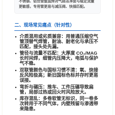
不锈钢、铝合金氩弧焊对气路洁净度与稳定流量
更敏感，专用管更易与减压阀、快插匹配。
二、现场常见痛点（针对性）
介质混用或劣质兼容：
用普通压缩空气
管顶替气焊管，耐油、耐老化与承压不
匹配，接头处先漏。
管径与流量不匹配：
大厚度 CO₂/MAG
长时间焊，细管内压降大，电弧与保护
气不稳。
双联管颜色与国标习惯不清：
氧、炔接
反风险极高；新旧国标色标并存时更易
误接。
弯折与碾压：
推车、工件压碾导致扁
管，局部过热或回火时风险放大。
库存混乱：
多卷软管无标识，同一卷多
次转用于不同气体，内壁残留与渗透带
来隐患。