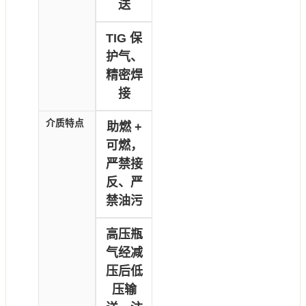
送
TIG 保
护气、
精密焊
接
介质特点
助燃 +
可燃，
严禁接
反、严
禁油污
高压瓶
气经减
压后低
压输