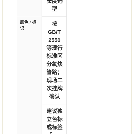
长度选
型
颜色 / 标
按
识
GB/T
2550
等现行
标准区
分氧炔
管路；
现场二
次挂牌
确认
建议独
立色标
或标签