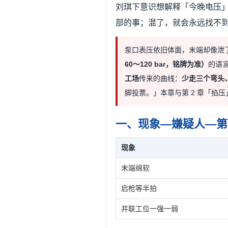
刘琪下意识想解释「今晚电压
部的事；混了，就会永远找不
泵口表压依旧体面，末端却像泄
60～120 bar，铭牌为准）
的语
工场
传来的曲线：
少走三个弯头
脚投票。」本章与第 2 章「掐压
一、现象—嫌疑人—第
现象
末端绵软
启枪等半拍
并联工位一强一弱