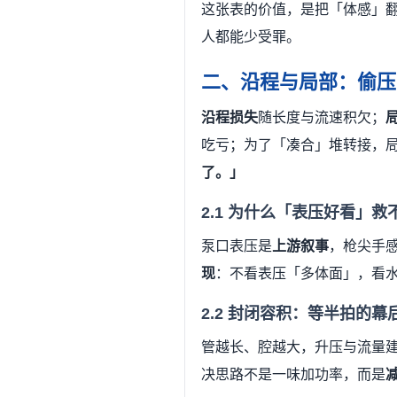
这张表的价值，是把「体感」
人都能少受罪。
二、沿程与局部：偷压
沿程损失
随长度与流速积欠；
吃亏；为了「凑合」堆转接，
了。」
2.1 为什么「表压好看」救
泵口表压是
上游叙事
，枪尖手
现
：不看表压「多体面」，看
2.2 封闭容积：等半拍的幕
管越长、腔越大，升压与流量
决思路不是一味加功率，而是