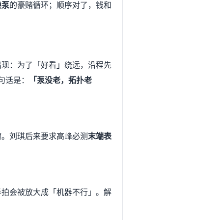
换泵
的豪赌循环；顺序对了，钱和
出现：为了「好看」绕远，沿程先
句话是：
「泵没老，拓扑老
镳。刘琪后来要求高峰必测
末端表
半拍会被放大成「机器不行」。解