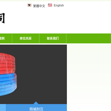
乙炔管、风炮软管、洗车机专用软
English
繁體中文
案例
单位风采
联系我们
精编耐压