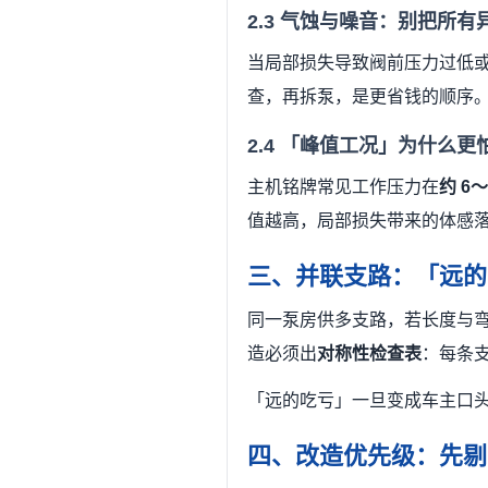
2.3 气蚀与噪音：别把所
当局部损失导致阀前压力过低
查，再拆泵，是更省钱的顺序
2.4 「峰值工况」为什么更
主机铭牌常见工作压力在
约 6～
值越高，局部损失带来的体感
三、并联支路：「远的
同一泵房供多支路，若长度与
造必须出
对称性检查表
：每条
「远的吃亏」一旦变成车主口
四、改造优先级：先剔