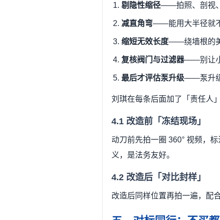
剔隐性缩径
——拍照、剖视、
减直角弯
——能用大半径就
缩短无效长度
——绕墙根的
复核阀门与过滤器
——别让
最后才评估泵升级
——泵升
刘琪在每条后面加了「责任人
4.1 改造前「冻结现场」
动刀前先拍一圈 360° 视
义，是法务友好。
4.2 改造后「对比封样」
改造后同样位置再拍一遍，配