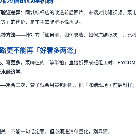
难为情的心理机制
可验证差异
：同城标杆店的改造前后照片、末端对比短视频、泵
等等」的代价，是车主去隔壁不说再见。
是抄方法
——抄对方「如何测、如何验收、如何冻结批次」，比
路更不能再「好看多两弯」
长、弯更多
，泵峰值的「等半拍」直接折算成班组工时。
EYCOM
压水经济学
。
—凑合三次，管子就会用鼓包回礼。把「冻结现场 + 前后封样
？
相关；不能一句话定罪，但必须进清单量化，别靠猜。