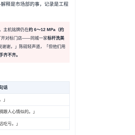
—解释是市场部的事，记录是工程
。主机铭牌仍在
约 6～12 MPa（约
打开对标门店——同城一家
标杆洗美
说谢谢，」陈砚轻声道，「但他们用
手齐不齐。
句话
。」
稠跟人心情似的。」
远吃亏。」