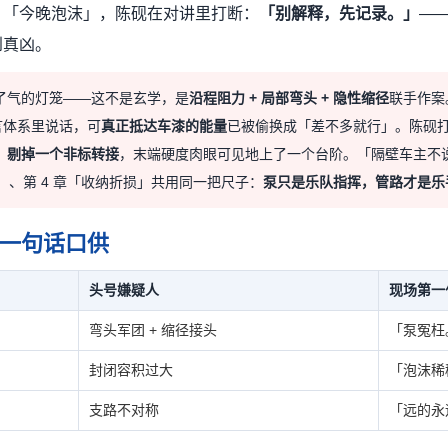
」「今晚泡沫」，陈砚在对讲里打断：
「别解释，先记录。」
—
到真凶。
了气的灯笼——这不是玄学，是
沿程阻力 + 局部弯头 + 隐性缩径
联手作案
言体系里说话，可
真正抵达车漆的能量
已被偷换成「差不多就行」。陈砚
、剔掉一个非标转接
，末端硬度肉眼可见地上了一个台阶。「隔壁车主不
」、第 4 章「收纳折损」共用同一把尺子：
泵只是乐队指挥，管路才是乐
一句话口供
头号嫌疑人
现场第一
弯头军团 + 缩径接头
「泵冤枉
封闭容积过大
「泡沫稀
支路不对称
「远的永