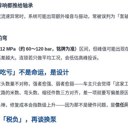
有异响都推给轴承
或流速异常时，系统可能出现额外噪音与振动，常被误判为「泵
。
怕弯
12 MPa（约 60～120 bar，铭牌为准）
区间，但峰值可能出现
落差越大。连锁若只做平均工况，会低估高峰投诉。
吃亏」不是命运，是设计
弯头数量不对称，强者愈强、弱者愈弱——车主只会觉得「这家
支路的米数、弯头数、缩径件数三方对齐，差一项就要写偏差原
头禅，修复成本会指数级上升——因为那不是硬件问题，是
信任
「税负」，再谈换泵