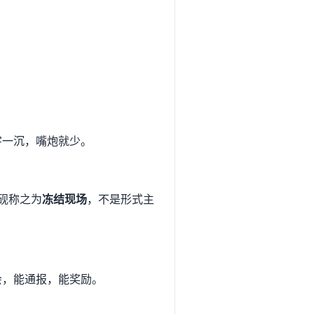
字一沉，嘴炮就少。
陈砚称之为
冻结现场
，不是形式主
会，能通报，能奖励。