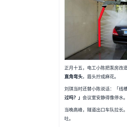
正月十五，电工小陈把泵房改
直角弯头
，眉头拧成麻花。
刘琪当时还替小陈说话：「线
过吗？」
会议室安静得像停水
当晚高峰，隧道出口车队拉长
吐。