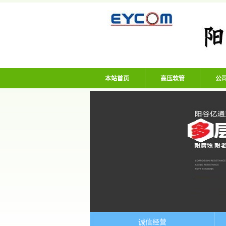
阳谷亿通塑胶有限
本站首页
高压软管
公
诚信经营