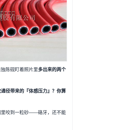
唯独陈砚盯着照片里
多出来的两个
效通径带来的『体感压力』？你算
圆里咬到一粒砂——硌牙，还不能