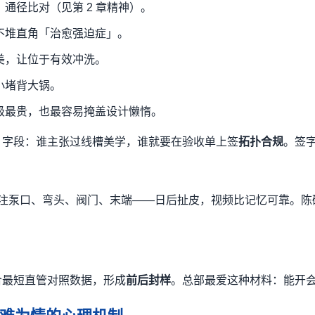
通径比对（见第 2 章精神）。
不堆直角「治愈强迫症」。
美，让位于有效冲洗。
小堵背大锅。
级最贵，也最容易掩盖设计懒惰。
」字段：谁主张过线槽美学，谁就要在验收单上签
拓扑合规
。签
频，标注泵口、弯头、阀门、末端——日后扯皮，视频比记忆可靠。
合最短直管对照数据，形成
前后封样
。总部最爱这种材料：能开