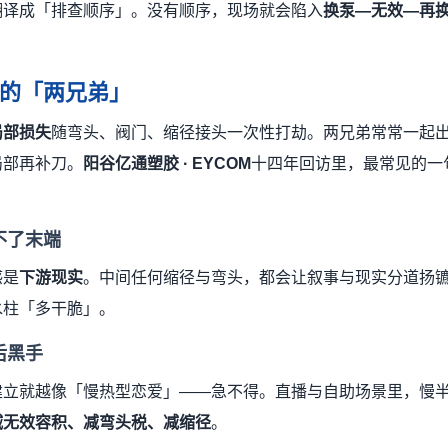
翻译成「排查顺序」。没有顺序，现场就会陷入
换泵—无效—再
的「两兄弟」
局部损失
随弯头、阀门、缩径接头一次性打劫。两兄弟常常一起
局部再补刀。
阳谷亿通塑胶 · EYCOM
十四年回访里，最常见的一
不了末端
感是
下游现实
。中间任何缩径与弯头，都会让叙事与现实分道扬
水柱「多干脆」。
后黑手
建立就越像「慢热型恋爱」——急不得。直播与自助场景里，慢
减无效容积、减弯头税、减缩径
。