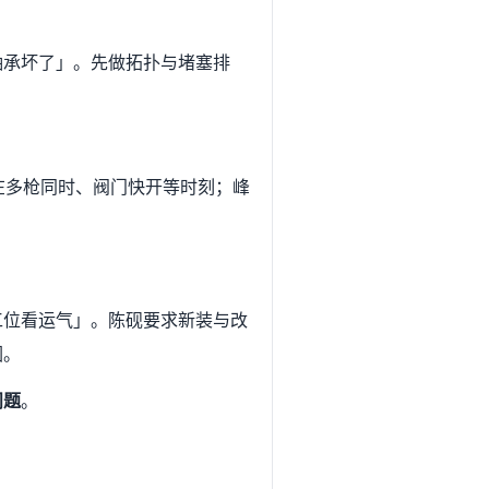
轴承坏了」。先做拓扑与堵塞排
在多枪同时、阀门快开等时刻；峰
工位看运气」。陈砚要求新装与改
因。
问题
。