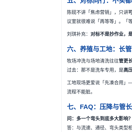
五、对标同行：不买都
陈砚不讲「焦虑营销」，只讲
议室就很难说「再等等」。「
刘琪补充：
对标不是抄作业，
六、养殖与工地：长管
牧场冲洗与场地清洗往往
管更
过去：那不是洗车专用，是
高
工地现场更爱说「先凑合用」—
流程不能脏。
七、FAQ：压降与管长
问：多一个弯头到底多大影响
答：与流速、通径、弯头类型