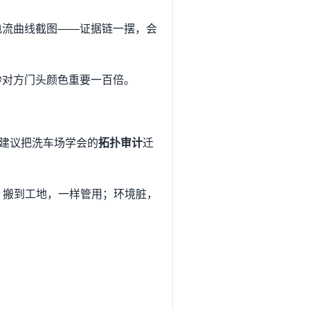
电流曲线截图——证据链一摆，会
抄对方门头颜色重要一百倍。
建议把洗车场学会的
拓扑审计
迁
」搬到工地，一样管用；环境脏，