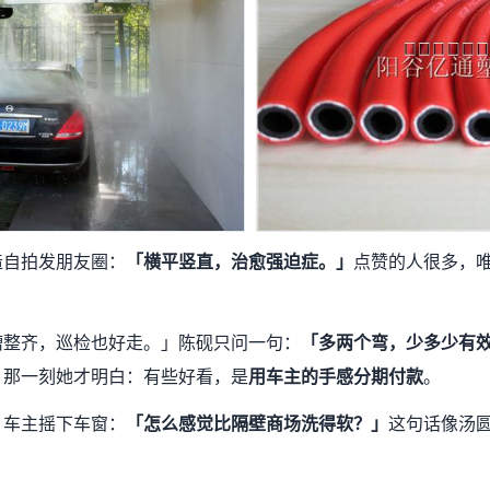
造自拍发朋友圈：
「横平竖直，治愈强迫症。」
点赞的人很多，
槽整齐，巡检也好走。」陈砚只问一句：
「多两个弯，少多少有
。那一刻她才明白：有些好看，是
用车主的手感分期付款
。
。车主摇下车窗：
「怎么感觉比隔壁商场洗得软？」
这句话像汤