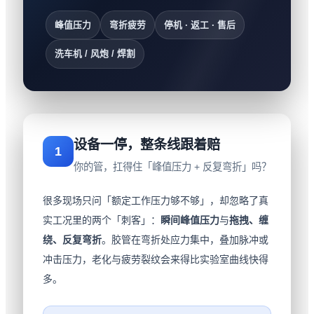
峰值压力
弯折疲劳
停机 · 返工 · 售后
洗车机 / 风炮 / 焊割
设备一停，整条线跟着赔
1
你的管，扛得住「峰值压力 + 反复弯折」吗？
很多现场只问「额定工作压力够不够」，却忽略了真
实工况里的两个「刺客」：
瞬间峰值压力
与
拖拽、缠
绕、反复弯折
。胶管在弯折处应力集中，叠加脉冲或
冲击压力，老化与疲劳裂纹会来得比实验室曲线快得
多。