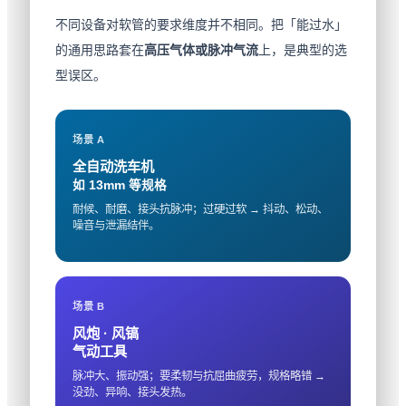
不同设备对软管的要求维度并不相同。把「能过水」
的通用思路套在
高压气体或脉冲气流
上，是典型的选
型误区。
场景 A
全自动洗车机
如 13mm 等规格
耐候、耐磨、接头抗脉冲；过硬过软 → 抖动、松动、
噪音与泄漏结伴。
场景 B
风炮 · 风镐
气动工具
脉冲大、振动强；要柔韧与抗屈曲疲劳，规格略错 →
没劲、异响、接头发热。