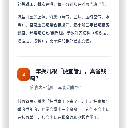
补焊返工、批次追溯
，每一分钟都在摊薄当班产能。
选型时至少厘清：
介质
（氧气、乙炔、压缩空气、水
等）、
常态压力与是否存脉冲
、
最小弯曲半径与拖曳
长度
、
环境与油污/紫外线
。参数对齐结构（编织层、
增强层、胶料），比单纯加粗外径更靠谱。
一年换几根「便宜管」，真省钱
2
吗？
算清这三笔账，再谈采购单价
低价管短期看像「把成本压下来了」，但若把账拉到
季度或年度，通常会露出三个窟窿——它们不会出现
在报价单上，却会出现在
现金流和老板血压
里。