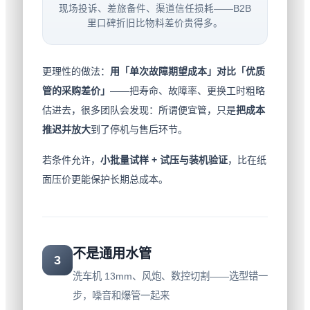
现场投诉、差旅备件、渠道信任损耗——B2B
里口碑折旧比物料差价贵得多。
更理性的做法：
用「单次故障期望成本」对比「优质
管的采购差价」
——把寿命、故障率、更换工时粗略
估进去，很多团队会发现：所谓便宜管，只是
把成本
推迟并放大
到了停机与售后环节。
若条件允许，
小批量试样 + 试压与装机验证
，比在纸
面压价更能保护长期总成本。
不是通用水管
3
洗车机 13mm、风炮、数控切割——选型错一
步，噪音和爆管一起来