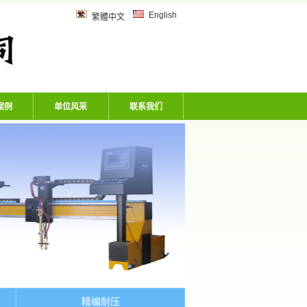
乙炔管、风炮软管、洗车机专用软
English
繁體中文
案例
单位风采
联系我们
精编耐压