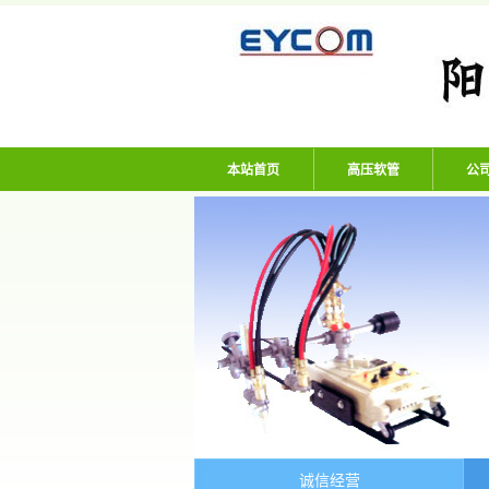
阳谷亿通塑胶有限
本站首页
高压软管
公
诚信经营