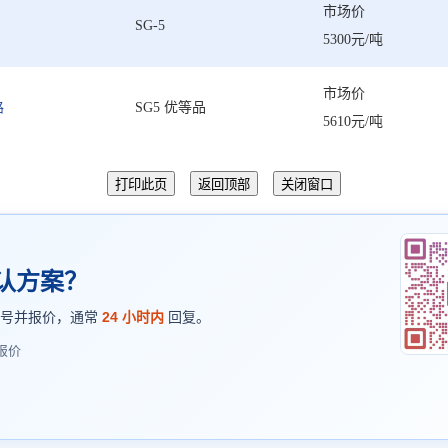
市场价
SG-5
5300元/吨
市场价
路
SG5 优等品
5610元/吨
认方案？
型号并报价，通常
24 小时内
回复。
报价