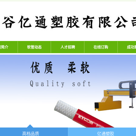
公司 - 专业生产高压氧气管、
司简介
软管动态
人才招聘
在线订购
成功
高档品质
亿通塑胶