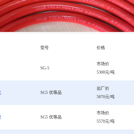
型号
价格
市场价
SG-5
5300元/吨
出厂价
化
SG5 优等品
5870元/吨
市场价
发
SG5 优等品
5570元/吨