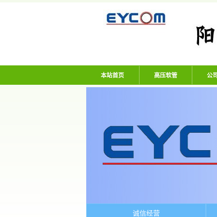
阳谷亿通塑胶有限
本站首页
高压软管
公
诚信经营