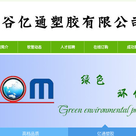
公司 - 专业生产高压氧气管、
司简介
软管动态
人才招聘
在线订购
成功
高档品质
亿通塑胶