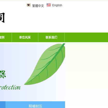
乙炔管、风炮软管、洗车机专用软
English
繁體中文
案例
单位风采
联系我们
精编耐压