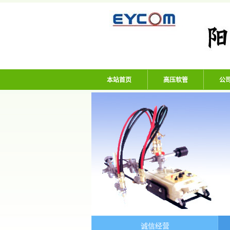
阳谷亿通塑胶有限
本站首页
高压软管
公
诚信经营