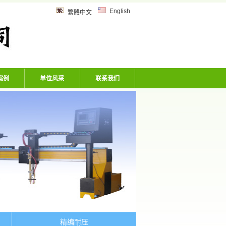
乙炔管、风炮软管、洗车机专用软
English
繁體中文
案例
单位风采
联系我们
精编耐压