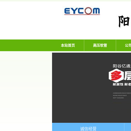
阳谷亿通塑胶有限
本站首页
高压软管
公
诚信经营