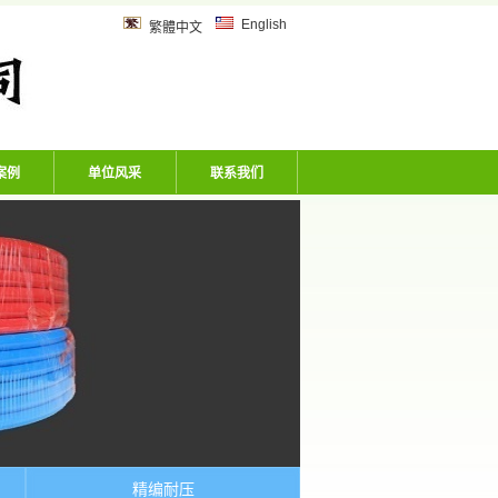
乙炔管、风炮软管、洗车机专用软
English
繁體中文
案例
单位风采
联系我们
精编耐压