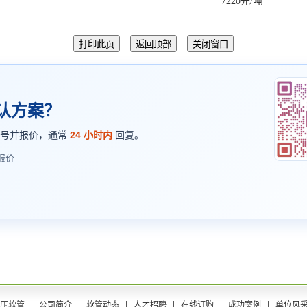
7220元/吨
认方案？
型号并报价，通常
24 小时内
回复。
报价
压软管
公司简介
软管动态
人才招聘
在线订购
成功案例
单位风