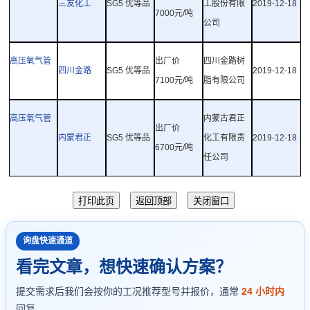
三友化工
SG5
优等品
工股份有限
2019-12-18
7000
元
/
吨
公司
高压氧气管
出厂价
四川金路树
四川金路
SG5
优等品
2019-12-18
7100
元
/
吨
脂有限公司
高压氧气管
内蒙古君正
出厂价
内蒙君正
SG5
优等品
化工有限责
2019-12-18
6700
元
/
吨
任公司
询盘快速通道
看完文章，想快速确认方案？
提交需求后我们会按你的工况推荐型号并报价，通常
24 小时内
回复。