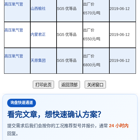
高压氧气管
出厂价
山西榆社
SG5
优等品
2019-06-12
6570
元
/
吨
高压氧气管
出厂价
内蒙君正
SG5
优等品
2019-06-12
6550
元
/
吨
高压氧气管
出厂价
天原集团
SG5
优等品
2019-06-12
6800
元
/
吨
询盘快速通道
看完文章，想快速确认方案？
提交需求后我们会按你的工况推荐型号并报价，通常
24 小时内
回复。