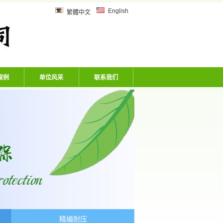
乙炔管、风炮软管、洗车机专用软
English
繁體中文
案例
单位风采
联系我们
精编耐压