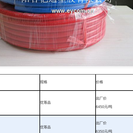
规格
价格
出厂价
优等品
6450
元
/
吨
出厂价
优等品
6350
元
/
吨