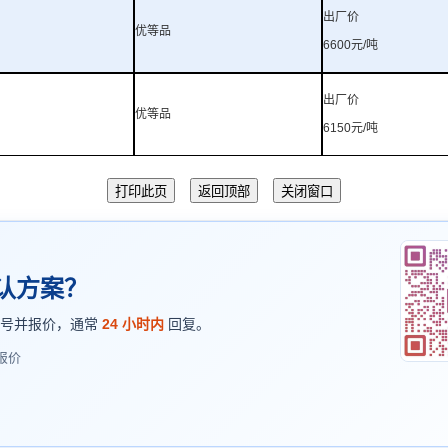
出厂价
优等品
6600
元
/
吨
出厂价
优等品
6150
元
/
吨
认方案？
型号并报价，通常
24 小时内
回复。
报价