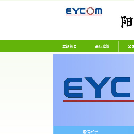
阳谷亿通塑胶有限
本站首页
高压软管
公
诚信经营