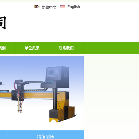
乙炔管、风炮软管、洗车机专用软
English
繁體中文
案例
单位风采
联系我们
精编耐压