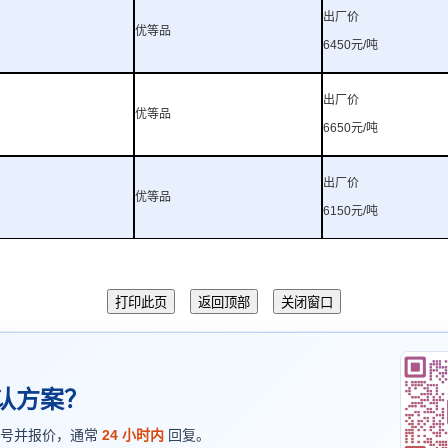
出厂价
优等品
6450
元
/
吨
出厂价
优等品
6650
元
/
吨
出厂价
优等品
6150
元
/
吨
认方案？
型号并报价，通常
24 小时内
回复。