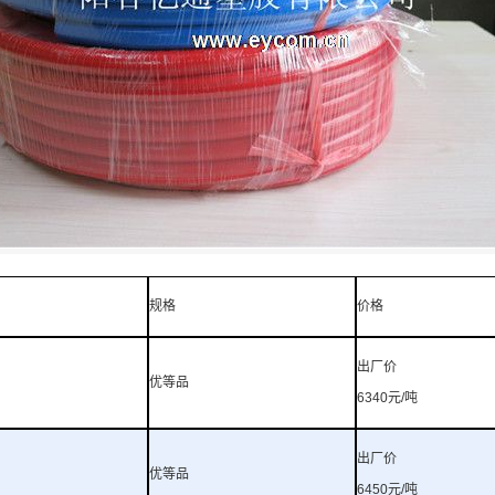
规格
价格
出厂价
优等品
6340
元
/
吨
出厂价
优等品
6450
元
/
吨