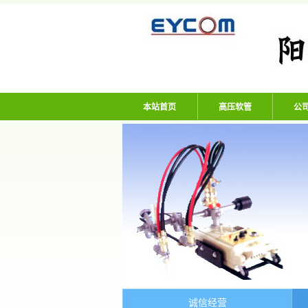
阳谷亿通塑胶有限
本站首页
高压软管
公
诚信经营