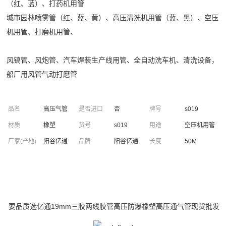
（红、蓝）、打药机用管
城市园林喷雾管（红、蓝、黄）、高压清洗机用管（蓝、黑）、空压
机用管、打磨机用管、
风镐管、风炮管、汽车焊装生产线用管、全自动洗车机、清洗设备，
船厂用风管气动打磨管
品名
高压气管
是否进口
否
牌号
s019
材质
橡塑
货号
s019
用途
空压机用管
厂家(产地)
阳谷亿通
品牌
阳谷亿通
长度
50M
要品质选亿通19mm三胶两线胶管高压防爆橡塑高压通气管现货批发