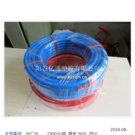
2018-08-
天原集团
出厂价
7300元/吨
牌号:SG5
四川